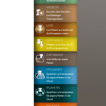
Spielstärke passen
VIDEOS
Stunden über Stunden
hochklassiger
Trainingsvideos
LIVE
Live Partien aus laufenden
Großmeisterturnieren
OPENINGS
Erfassen und Üben Sie Ihr
Eröffnungsrepertoire
DATABASE
Acht Millionen starke
Partien
MYGAMES
Speichern und analysieren
Sie eigene Partien in der
Cloud
PLAYERS
Speichern und analysieren
Sie eigene Partien in der
Cloud
STUDIES