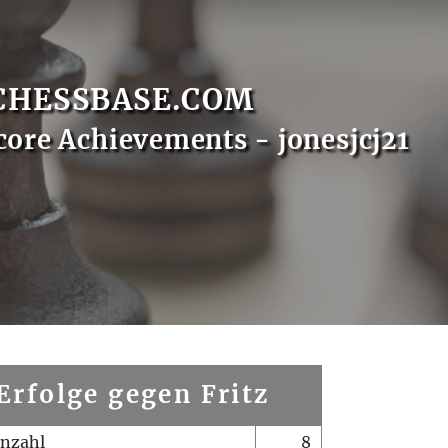
CHESSBASE.COM
core Achievements - jonesjcj21
Erfolge gegen Fritz
enzahl
8