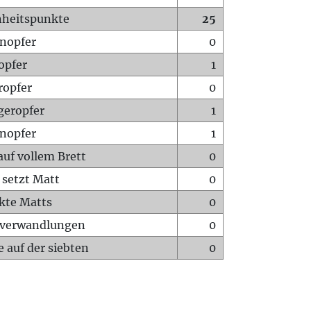
heitspunkte
25
nopfer
0
opfer
1
ropfer
0
geropfer
1
nopfer
1
auf vollem Brett
0
 setzt Matt
0
ckte Matts
0
rverwandlungen
0
 auf der siebten
0