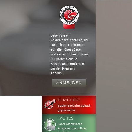
Legen Sie ein
kostenloses Konto an, um
zusätzliche Funktionen
auf allen ChessBase
Webseiten zu bekommen.
Für professionelle
Anwendung empfehlen
wir den Premium
Account.
ANMELDEN
PLAYCHESS
Spielen Sie Online Schach
gegen andere
TACTICS
Lösen Sie taktische
Aufgaben, die zu Ihrer