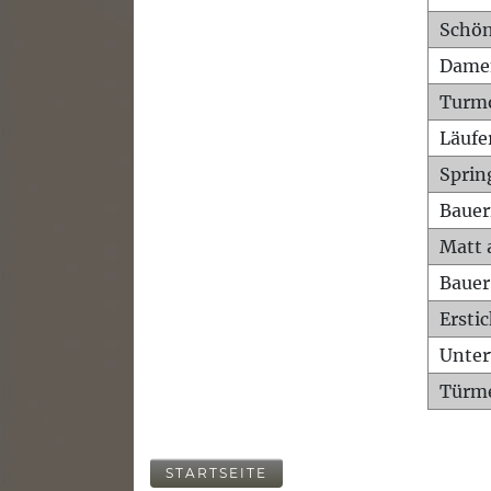
Schön
Dame
Turm
Läufe
Sprin
Bauer
Matt 
Bauer
Ersti
Unte
Türme
STARTSEITE