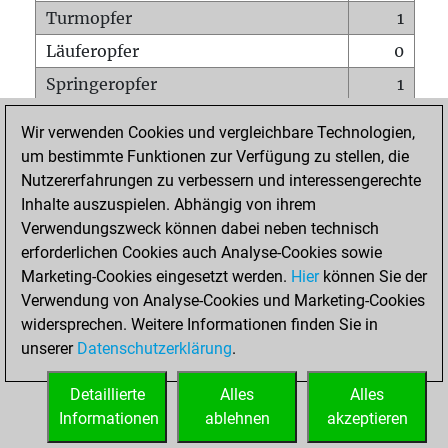
Turmopfer
1
Läuferopfer
0
Springeropfer
1
Bauernopfer
0
Wir verwenden Cookies und vergleichbare Technologien,
Matt auf vollem Brett
0
um bestimmte Funktionen zur Verfügung zu stellen, die
Nutzererfahrungen zu verbessern und interessengerechte
Bauer setzt Matt
0
Inhalte auszuspielen. Abhängig von ihrem
Erstickte Matts
0
Verwendungszweck können dabei neben technisch
Unterverwandlungen
0
erforderlichen Cookies auch Analyse-Cookies sowie
Marketing-Cookies eingesetzt werden.
Hier
können Sie der
Türme auf der siebten
0
Verwendung von Analyse-Cookies und Marketing-Cookies
widersprechen. Weitere Informationen finden Sie in
unserer
Datenschutzerklärung
.
STARTSEITE
Detaillierte
Alles
Alles
Informationen
ablehnen
akzeptieren