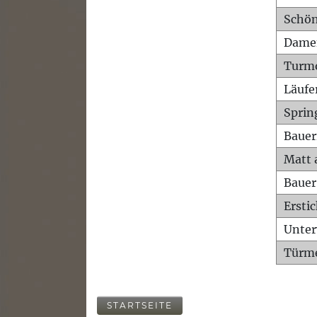
Schön
Dame
Turm
Läufe
Sprin
Bauer
Matt 
Bauer
Ersti
Unte
Türme
STARTSEITE