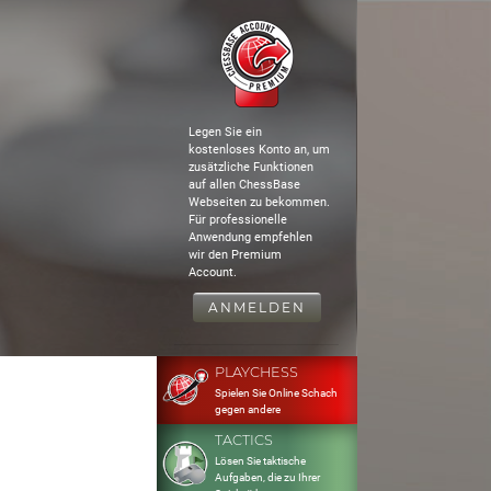
Legen Sie ein
kostenloses Konto an, um
zusätzliche Funktionen
auf allen ChessBase
Webseiten zu bekommen.
Für professionelle
Anwendung empfehlen
wir den Premium
Account.
ANMELDEN
PLAYCHESS
Spielen Sie Online Schach
gegen andere
TACTICS
Lösen Sie taktische
Aufgaben, die zu Ihrer