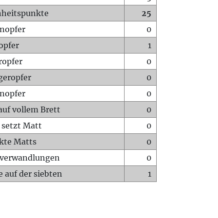
heitspunkte
25
nopfer
0
opfer
1
ropfer
0
geropfer
0
nopfer
0
auf vollem Brett
0
 setzt Matt
0
ckte Matts
0
rverwandlungen
0
 auf der siebten
1