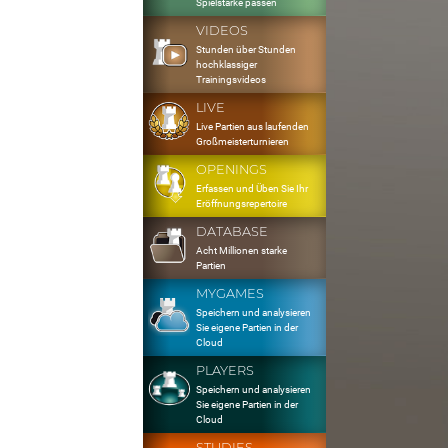
Spielstärke passen
VIDEOS
Stunden über Stunden
hochklassiger
Trainingsvideos
LIVE
Live Partien aus laufenden
Großmeisterturnieren
OPENINGS
Erfassen und Üben Sie Ihr
Eröffnungsrepertoire
DATABASE
Acht Millionen starke
Partien
MYGAMES
Speichern und analysieren
Sie eigene Partien in der
Cloud
PLAYERS
Speichern und analysieren
Sie eigene Partien in der
Cloud
STUDIES