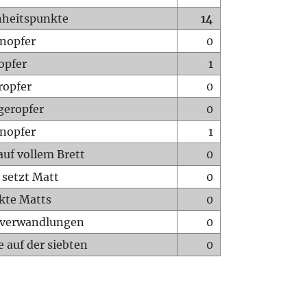
heitspunkte
14
nopfer
0
opfer
1
ropfer
0
geropfer
0
nopfer
1
auf vollem Brett
0
 setzt Matt
0
ckte Matts
0
rverwandlungen
0
 auf der siebten
0