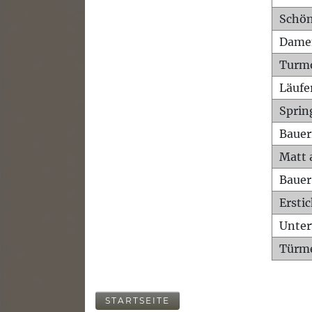
Schön
Dame
Turm
Läufe
Sprin
Bauer
Matt 
Bauer
Ersti
Unte
Türme
STARTSEITE