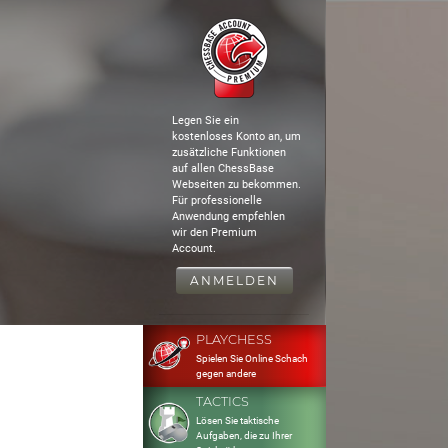
Legen Sie ein
kostenloses Konto an, um
zusätzliche Funktionen
auf allen ChessBase
Webseiten zu bekommen.
Für professionelle
Anwendung empfehlen
wir den Premium
Account.
ANMELDEN
PLAYCHESS
Spielen Sie Online Schach
gegen andere
TACTICS
Lösen Sie taktische
Aufgaben, die zu Ihrer