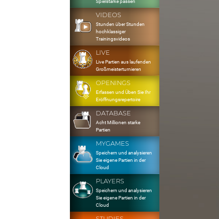
Spielstärke passen
VIDEOS
Stunden über Stunden
hochklassiger
Trainingsvideos
LIVE
Live Partien aus laufenden
Großmeisterturnieren
OPENINGS
Erfassen und Üben Sie Ihr
Eröffnungsrepertoire
DATABASE
Acht Millionen starke
Partien
MYGAMES
Speichern und analysieren
Sie eigene Partien in der
Cloud
PLAYERS
Speichern und analysieren
Sie eigene Partien in der
Cloud
STUDIES