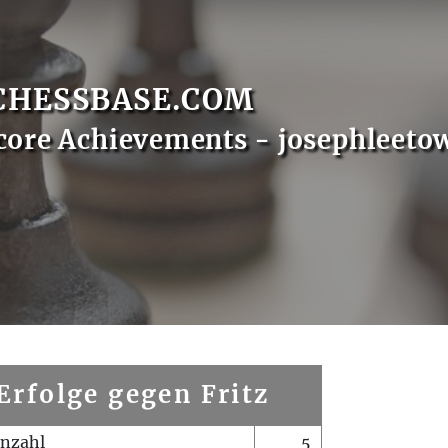
CHESSBASE.COM
core Achievements - josephleeto
Erfolge gegen Fritz
enzahl
5