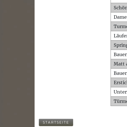
Schön
Dame
Turm
Läufe
Sprin
Bauer
Matt 
Bauer
Ersti
Unte
Türme
STARTSEITE