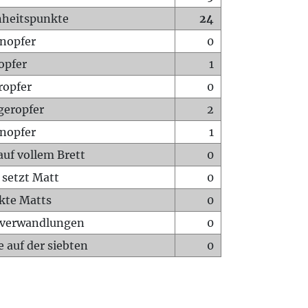
heitspunkte
24
nopfer
0
opfer
1
ropfer
0
geropfer
2
nopfer
1
auf vollem Brett
0
 setzt Matt
0
ckte Matts
0
rverwandlungen
0
 auf der siebten
0