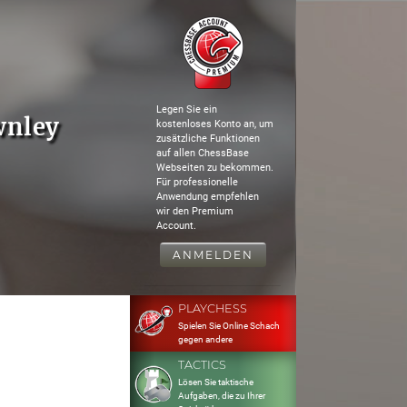
Legen Sie ein
wnley
kostenloses Konto an, um
zusätzliche Funktionen
auf allen ChessBase
Webseiten zu bekommen.
Für professionelle
Anwendung empfehlen
wir den Premium
Account.
ANMELDEN
PLAYCHESS
Spielen Sie Online Schach
gegen andere
TACTICS
Lösen Sie taktische
Aufgaben, die zu Ihrer