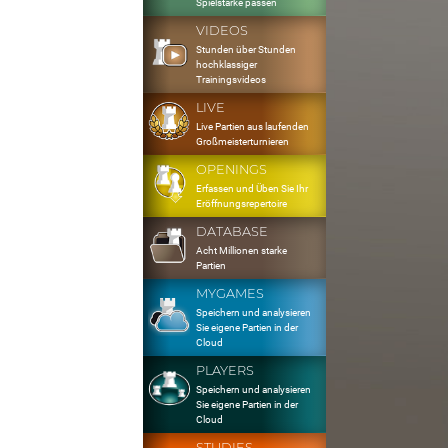
Spielstärke passen
VIDEOS
Stunden über Stunden
hochklassiger
Trainingsvideos
LIVE
Live Partien aus laufenden
Großmeisterturnieren
OPENINGS
Erfassen und Üben Sie Ihr
Eröffnungsrepertoire
DATABASE
Acht Millionen starke
Partien
MYGAMES
Speichern und analysieren
Sie eigene Partien in der
Cloud
PLAYERS
Speichern und analysieren
Sie eigene Partien in der
Cloud
STUDIES