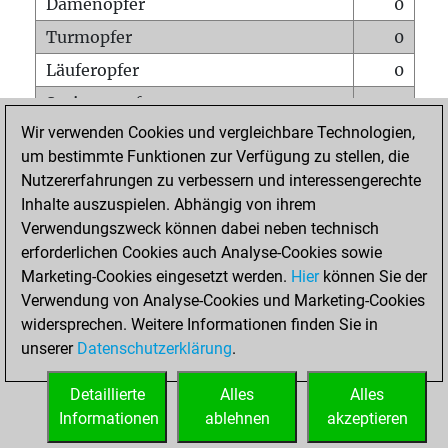
Damenopfer
0
Turmopfer
0
Läuferopfer
0
Springeropfer
0
Wir verwenden Cookies und vergleichbare Technologien,
Bauernopfer
0
um bestimmte Funktionen zur Verfügung zu stellen, die
Matt auf vollem Brett
0
Nutzererfahrungen zu verbessern und interessengerechte
Bauer setzt Matt
0
Inhalte auszuspielen. Abhängig von ihrem
Verwendungszweck können dabei neben technisch
Erstickte Matts
0
erforderlichen Cookies auch Analyse-Cookies sowie
Unterverwandlungen
0
Marketing-Cookies eingesetzt werden.
Hier
können Sie der
Verwendung von Analyse-Cookies und Marketing-Cookies
Türme auf der siebten
0
widersprechen. Weitere Informationen finden Sie in
unserer
Datenschutzerklärung
.
STARTSEITE
Detaillierte
Alles
Alles
Informationen
ablehnen
akzeptieren