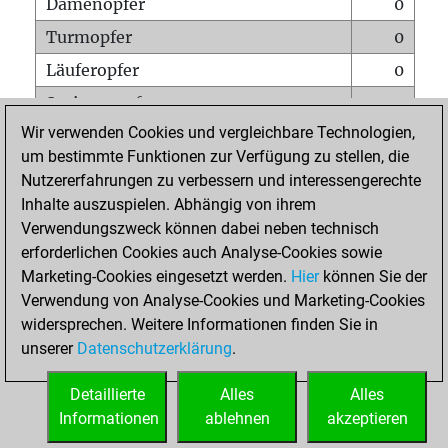
Damenopfer
0
Turmopfer
0
Läuferopfer
0
Springeropfer
2
Wir verwenden Cookies und vergleichbare Technologien,
Bauernopfer
0
um bestimmte Funktionen zur Verfügung zu stellen, die
Matt auf vollem Brett
0
Nutzererfahrungen zu verbessern und interessengerechte
Bauer setzt Matt
0
Inhalte auszuspielen. Abhängig von ihrem
Verwendungszweck können dabei neben technisch
Erstickte Matts
0
erforderlichen Cookies auch Analyse-Cookies sowie
Unterverwandlungen
0
Marketing-Cookies eingesetzt werden.
Hier
können Sie der
Verwendung von Analyse-Cookies und Marketing-Cookies
Türme auf der siebten
0
widersprechen. Weitere Informationen finden Sie in
unserer
Datenschutzerklärung
.
STARTSEITE
Detaillierte
Alles
Alles
Informationen
ablehnen
akzeptieren