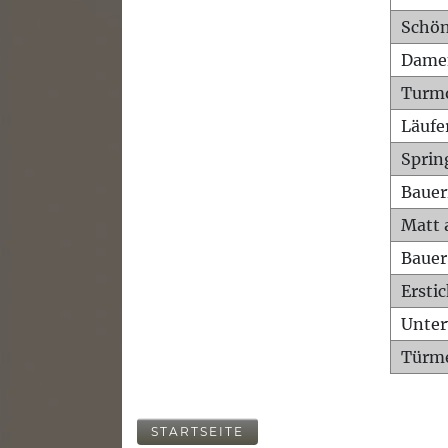
Schön
Dame
Turm
Läufe
Sprin
Bauer
Matt 
Bauer
Ersti
Unte
Türme
STARTSEITE