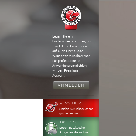
Legen Sie ein
kostenloses Konto an, um
zusätzliche Funktionen
auf allen ChessBase
Webseiten zu bekommen.
Für professionelle
Anwendung empfehlen
wir den Premium
Account.
ANMELDEN
PLAYCHESS
Spielen Sie Online Schach
gegen andere
TACTICS
Lösen Sie taktische
Aufgaben, die zu Ihrer