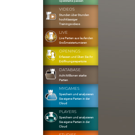
Spielstärke passen
VIDEOS
Stunden über Stunden
hochklassiger
Trainingsvideos
LIVE
Live Partien aus laufenden
Großmeisterturnieren
OPENINGS
Erfassen und Üben Sie Ihr
Eröffnungsrepertoire
DATABASE
Acht Millionen starke
Partien
MYGAMES
Speichern und analysieren
Sie eigene Partien in der
Cloud
PLAYERS
Speichern und analysieren
Sie eigene Partien in der
Cloud
STUDIES