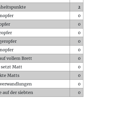
heitspunkte
2
nopfer
0
opfer
0
ropfer
0
geropfer
0
nopfer
0
auf vollem Brett
0
 setzt Matt
0
ckte Matts
0
rverwandlungen
0
 auf der siebten
0