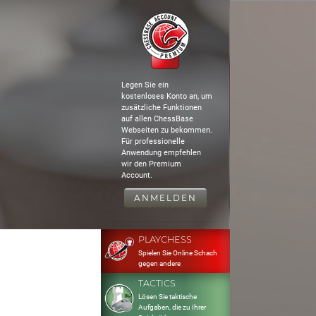
Legen Sie ein
kostenloses Konto an, um
zusätzliche Funktionen
auf allen ChessBase
Webseiten zu bekommen.
Für professionelle
Anwendung empfehlen
wir den Premium
Account.
ANMELDEN
PLAYCHESS
Spielen Sie Online Schach
gegen andere
TACTICS
Lösen Sie taktische
Aufgaben, die zu Ihrer