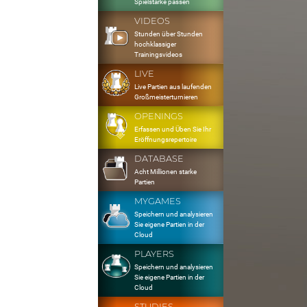
Spielstärke passen
VIDEOS
Stunden über Stunden
hochklassiger
Trainingsvideos
LIVE
Live Partien aus laufenden
Großmeisterturnieren
OPENINGS
Erfassen und Üben Sie Ihr
Eröffnungsrepertoire
DATABASE
Acht Millionen starke
Partien
MYGAMES
Speichern und analysieren
Sie eigene Partien in der
Cloud
PLAYERS
Speichern und analysieren
Sie eigene Partien in der
Cloud
STUDIES