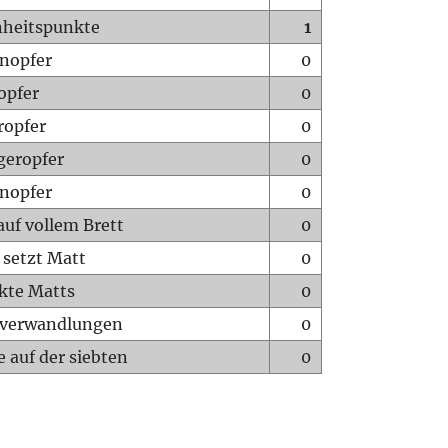
heitspunkte
1
nopfer
0
opfer
0
ropfer
0
geropfer
0
nopfer
0
auf vollem Brett
0
 setzt Matt
0
ckte Matts
0
rverwandlungen
0
 auf der siebten
0