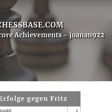
CHESSBASE.COM
core Achievements - juanan922
Erfolge gegen Fritz
enzahl
1