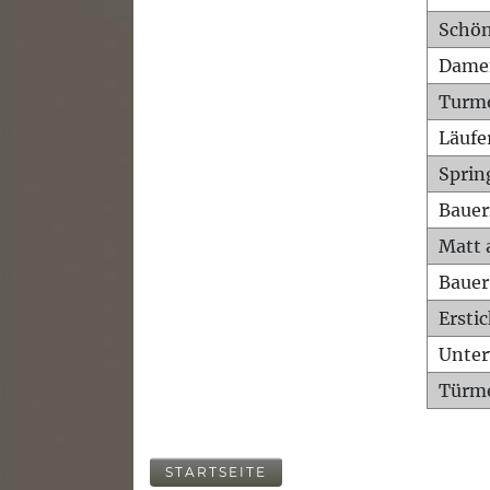
Schön
Dame
Turm
Läufe
Sprin
Bauer
Matt 
Bauer
Ersti
Unte
Türme
STARTSEITE