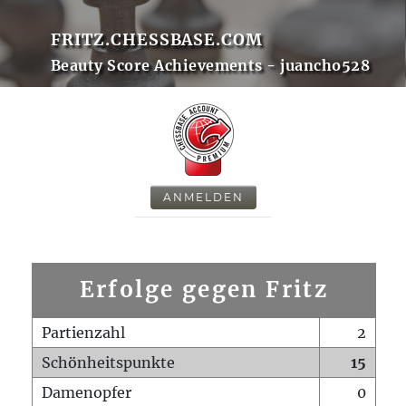
FRITZ.CHESSBASE.COM
Beauty Score Achievements - juancho528
ANMELDEN
Erfolge gegen Fritz
Partienzahl
2
Schönheitspunkte
15
Damenopfer
0