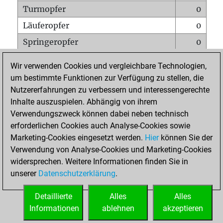
Turmopfer
0
Läuferopfer
0
Springeropfer
0
Bauernopfer
1
Wir verwenden Cookies und vergleichbare Technologien,
Matt auf vollem Brett
0
um bestimmte Funktionen zur Verfügung zu stellen, die
Nutzererfahrungen zu verbessern und interessengerechte
Bauer setzt Matt
0
Inhalte auszuspielen. Abhängig von ihrem
Erstickte Matts
0
Verwendungszweck können dabei neben technisch
Unterverwandlungen
0
erforderlichen Cookies auch Analyse-Cookies sowie
Marketing-Cookies eingesetzt werden.
Hier
können Sie der
Türme auf der siebten
0
Verwendung von Analyse-Cookies und Marketing-Cookies
widersprechen. Weitere Informationen finden Sie in
unserer
Datenschutzerklärung
.
STARTSEITE
Detaillierte
Alles
Alles
Informationen
ablehnen
akzeptieren