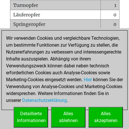
Turmopfer
1
Läuferopfer
0
Springeropfer
0
Bauernopfer
3
Wir verwenden Cookies und vergleichbare Technologien,
Matt auf vollem Brett
0
um bestimmte Funktionen zur Verfügung zu stellen, die
Nutzererfahrungen zu verbessern und interessengerechte
Bauer setzt Matt
0
Inhalte auszuspielen. Abhängig von ihrem
Erstickte Matts
0
Verwendungszweck können dabei neben technisch
Unterverwandlungen
0
erforderlichen Cookies auch Analyse-Cookies sowie
Marketing-Cookies eingesetzt werden.
Hier
können Sie der
Türme auf der siebten
0
Verwendung von Analyse-Cookies und Marketing-Cookies
widersprechen. Weitere Informationen finden Sie in
unserer
Datenschutzerklärung
.
STARTSEITE
Detaillierte
Alles
Alles
Informationen
ablehnen
akzeptieren