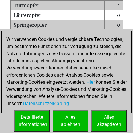
Turmopfer
1
Läuferopfer
0
Springeropfer
0
Bauernopfer
0
Wir verwenden Cookies und vergleichbare Technologien,
Matt auf vollem Brett
0
um bestimmte Funktionen zur Verfügung zu stellen, die
Nutzererfahrungen zu verbessern und interessengerechte
Bauer setzt Matt
0
Inhalte auszuspielen. Abhängig von ihrem
Erstickte Matts
0
Verwendungszweck können dabei neben technisch
Unterverwandlungen
0
erforderlichen Cookies auch Analyse-Cookies sowie
Marketing-Cookies eingesetzt werden.
Hier
können Sie der
Türme auf der siebten
0
Verwendung von Analyse-Cookies und Marketing-Cookies
widersprechen. Weitere Informationen finden Sie in
unserer
Datenschutzerklärung
.
STARTSEITE
Detaillierte
Alles
Alles
Informationen
ablehnen
akzeptieren