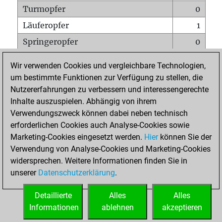
Turmopfer
0
Läuferopfer
1
Springeropfer
0
Bauernopfer
0
Wir verwenden Cookies und vergleichbare Technologien,
Matt auf vollem Brett
0
um bestimmte Funktionen zur Verfügung zu stellen, die
Nutzererfahrungen zu verbessern und interessengerechte
Bauer setzt Matt
0
Inhalte auszuspielen. Abhängig von ihrem
Erstickte Matts
0
Verwendungszweck können dabei neben technisch
Unterverwandlungen
0
erforderlichen Cookies auch Analyse-Cookies sowie
Marketing-Cookies eingesetzt werden.
Hier
können Sie der
Türme auf der siebten
0
Verwendung von Analyse-Cookies und Marketing-Cookies
widersprechen. Weitere Informationen finden Sie in
unserer
Datenschutzerklärung
.
STARTSEITE
Detaillierte
Alles
Alles
Informationen
ablehnen
akzeptieren