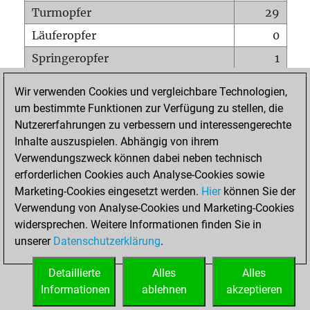
Turmopfer
29
Läuferopfer
0
Springeropfer
1
Bauernopfer
85
Wir verwenden Cookies und vergleichbare Technologien,
Matt auf vollem Brett
0
um bestimmte Funktionen zur Verfügung zu stellen, die
Nutzererfahrungen zu verbessern und interessengerechte
Bauer setzt Matt
0
Inhalte auszuspielen. Abhängig von ihrem
Erstickte Matts
0
Verwendungszweck können dabei neben technisch
Unterverwandlungen
0
erforderlichen Cookies auch Analyse-Cookies sowie
Marketing-Cookies eingesetzt werden.
Hier
können Sie der
Türme auf der siebten
0
Verwendung von Analyse-Cookies und Marketing-Cookies
widersprechen. Weitere Informationen finden Sie in
unserer
Datenschutzerklärung
.
STARTSEITE
Detaillierte
Alles
Alles
Informationen
ablehnen
akzeptieren