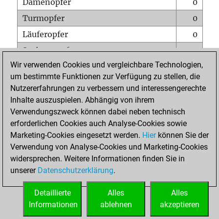
Damenopfer
0
Turmopfer
0
Läuferopfer
0
Springeropfer
0
Wir verwenden Cookies und vergleichbare Technologien,
Bauernopfer
0
um bestimmte Funktionen zur Verfügung zu stellen, die
Matt auf vollem Brett
0
Nutzererfahrungen zu verbessern und interessengerechte
Bauer setzt Matt
0
Inhalte auszuspielen. Abhängig von ihrem
Verwendungszweck können dabei neben technisch
Erstickte Matts
0
erforderlichen Cookies auch Analyse-Cookies sowie
Unterverwandlungen
0
Marketing-Cookies eingesetzt werden.
Hier
können Sie der
Verwendung von Analyse-Cookies und Marketing-Cookies
Türme auf der siebten
0
widersprechen. Weitere Informationen finden Sie in
unserer
Datenschutzerklärung
.
STARTSEITE
Detaillierte
Alles
Alles
Informationen
ablehnen
akzeptieren