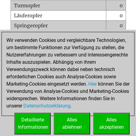
Turmopfer
0
Läuferopfer
0
Springeropfer
0
Bauernopfer
2
Wir verwenden Cookies und vergleichbare Technologien,
Matt auf vollem Brett
0
um bestimmte Funktionen zur Verfügung zu stellen, die
Nutzererfahrungen zu verbessern und interessengerechte
Bauer setzt Matt
0
Inhalte auszuspielen. Abhängig von ihrem
Erstickte Matts
0
Verwendungszweck können dabei neben technisch
Unterverwandlungen
0
erforderlichen Cookies auch Analyse-Cookies sowie
Marketing-Cookies eingesetzt werden.
Hier
können Sie der
Türme auf der siebten
0
Verwendung von Analyse-Cookies und Marketing-Cookies
widersprechen. Weitere Informationen finden Sie in
unserer
Datenschutzerklärung
.
STARTSEITE
Detaillierte
Alles
Alles
Informationen
ablehnen
akzeptieren