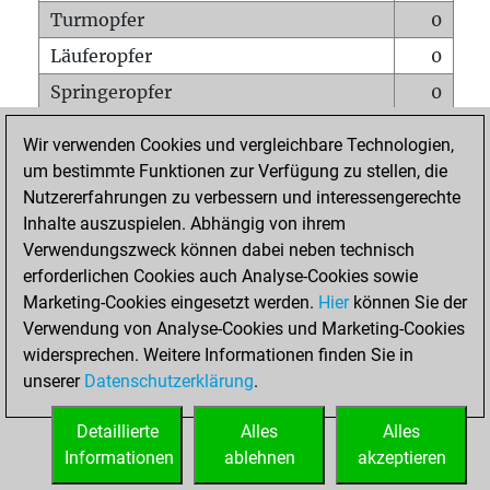
Turmopfer
0
Läuferopfer
0
Springeropfer
0
Bauernopfer
0
Wir verwenden Cookies und vergleichbare Technologien,
Matt auf vollem Brett
0
um bestimmte Funktionen zur Verfügung zu stellen, die
Nutzererfahrungen zu verbessern und interessengerechte
Bauer setzt Matt
0
Inhalte auszuspielen. Abhängig von ihrem
Erstickte Matts
0
Verwendungszweck können dabei neben technisch
Unterverwandlungen
0
erforderlichen Cookies auch Analyse-Cookies sowie
Marketing-Cookies eingesetzt werden.
Hier
können Sie der
Türme auf der siebten
0
Verwendung von Analyse-Cookies und Marketing-Cookies
widersprechen. Weitere Informationen finden Sie in
unserer
Datenschutzerklärung
.
STARTSEITE
Detaillierte
Alles
Alles
Informationen
ablehnen
akzeptieren