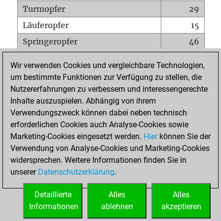
Turmopfer
29
Läuferopfer
15
Springeropfer
46
Bauernopfer
79
Wir verwenden Cookies und vergleichbare Technologien,
Matt auf vollem Brett
0
um bestimmte Funktionen zur Verfügung zu stellen, die
Nutzererfahrungen zu verbessern und interessengerechte
Bauer setzt Matt
0
Inhalte auszuspielen. Abhängig von ihrem
Erstickte Matts
0
Verwendungszweck können dabei neben technisch
Unterverwandlungen
0
erforderlichen Cookies auch Analyse-Cookies sowie
Marketing-Cookies eingesetzt werden.
Hier
können Sie der
Türme auf der siebten
2
Verwendung von Analyse-Cookies und Marketing-Cookies
widersprechen. Weitere Informationen finden Sie in
unserer
Datenschutzerklärung
.
STARTSEITE
Detaillierte
Alles
Alles
Informationen
ablehnen
akzeptieren