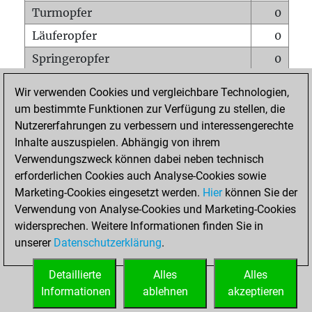
Turmopfer
0
Läuferopfer
0
Springeropfer
0
Bauernopfer
0
Wir verwenden Cookies und vergleichbare Technologien,
Matt auf vollem Brett
0
um bestimmte Funktionen zur Verfügung zu stellen, die
Nutzererfahrungen zu verbessern und interessengerechte
Bauer setzt Matt
0
Inhalte auszuspielen. Abhängig von ihrem
Erstickte Matts
0
Verwendungszweck können dabei neben technisch
Unterverwandlungen
0
erforderlichen Cookies auch Analyse-Cookies sowie
Marketing-Cookies eingesetzt werden.
Hier
können Sie der
Türme auf der siebten
0
Verwendung von Analyse-Cookies und Marketing-Cookies
widersprechen. Weitere Informationen finden Sie in
unserer
Datenschutzerklärung
.
STARTSEITE
Detaillierte
Alles
Alles
Informationen
ablehnen
akzeptieren