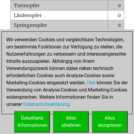
Turmopfer
0
Läuferopfer
0
Springeropfer
0
Bauernopfer
0
Wir verwenden Cookies und vergleichbare Technologien,
Matt auf vollem Brett
0
um bestimmte Funktionen zur Verfügung zu stellen, die
Nutzererfahrungen zu verbessern und interessengerechte
Bauer setzt Matt
0
Inhalte auszuspielen. Abhängig von ihrem
Erstickte Matts
0
Verwendungszweck können dabei neben technisch
Unterverwandlungen
0
erforderlichen Cookies auch Analyse-Cookies sowie
Marketing-Cookies eingesetzt werden.
Hier
können Sie der
Türme auf der siebten
0
Verwendung von Analyse-Cookies und Marketing-Cookies
widersprechen. Weitere Informationen finden Sie in
unserer
Datenschutzerklärung
.
STARTSEITE
Detaillierte
Alles
Alles
Informationen
ablehnen
akzeptieren