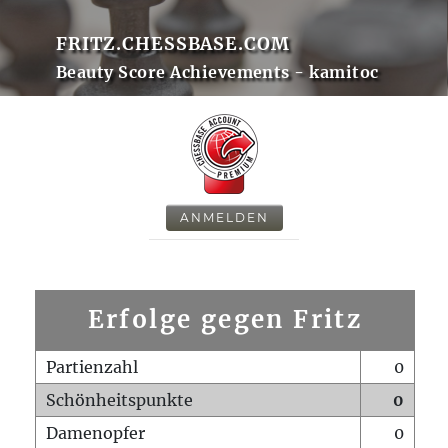
FRITZ.CHESSBASE.COM
Beauty Score Achievements - kamitoc
ANMELDEN
Erfolge gegen Fritz
Partienzahl
0
Schönheitspunkte
0
Damenopfer
0