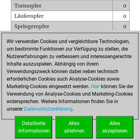
Turmopfer
0
Läuferopfer
0
Springeropfer
0
Bauernopfer
0
Wir verwenden Cookies und vergleichbare Technologien,
Matt auf vollem Brett
0
um bestimmte Funktionen zur Verfügung zu stellen, die
Nutzererfahrungen zu verbessern und interessengerechte
Bauer setzt Matt
0
Inhalte auszuspielen. Abhängig von ihrem
Erstickte Matts
0
Verwendungszweck können dabei neben technisch
Unterverwandlungen
0
erforderlichen Cookies auch Analyse-Cookies sowie
Marketing-Cookies eingesetzt werden.
Hier
können Sie der
Türme auf der siebten
0
Verwendung von Analyse-Cookies und Marketing-Cookies
widersprechen. Weitere Informationen finden Sie in
unserer
Datenschutzerklärung
.
STARTSEITE
Detaillierte
Alles
Alles
Informationen
ablehnen
akzeptieren