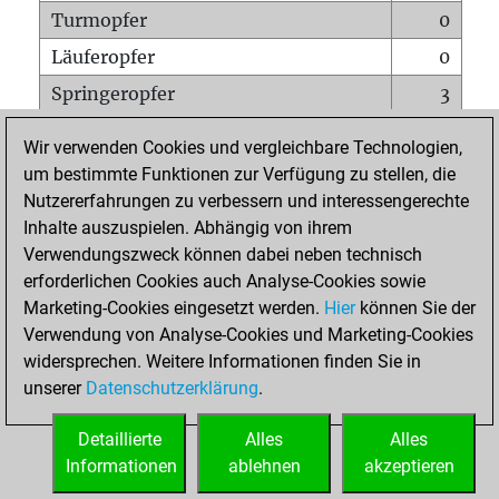
Turmopfer
0
Läuferopfer
0
Springeropfer
3
Bauernopfer
0
Wir verwenden Cookies und vergleichbare Technologien,
Matt auf vollem Brett
0
um bestimmte Funktionen zur Verfügung zu stellen, die
Nutzererfahrungen zu verbessern und interessengerechte
Bauer setzt Matt
0
Inhalte auszuspielen. Abhängig von ihrem
Erstickte Matts
0
Verwendungszweck können dabei neben technisch
Unterverwandlungen
0
erforderlichen Cookies auch Analyse-Cookies sowie
Marketing-Cookies eingesetzt werden.
Hier
können Sie der
Türme auf der siebten
0
Verwendung von Analyse-Cookies und Marketing-Cookies
widersprechen. Weitere Informationen finden Sie in
unserer
Datenschutzerklärung
.
STARTSEITE
Detaillierte
Alles
Alles
Informationen
ablehnen
akzeptieren