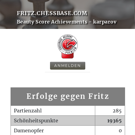
FRITZ.CHESSBASE.COM
Beauty Score Achievements - karparov
ANMELDEN
Erfolge gegen Fritz
Partienzahl
285
Schönheitspunkte
19365
Damenopfer
0