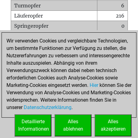
Turmopfer
6
Läuferopfer
216
Springeropfer
0
Bauernopfer
0
Wir verwenden Cookies und vergleichbare Technologien,
Matt auf vollem Brett
0
um bestimmte Funktionen zur Verfügung zu stellen, die
Nutzererfahrungen zu verbessern und interessengerechte
Bauer setzt Matt
0
Inhalte auszuspielen. Abhängig von ihrem
Erstickte Matts
0
Verwendungszweck können dabei neben technisch
Unterverwandlungen
0
erforderlichen Cookies auch Analyse-Cookies sowie
Marketing-Cookies eingesetzt werden.
Hier
können Sie der
Türme auf der siebten
0
Verwendung von Analyse-Cookies und Marketing-Cookies
widersprechen. Weitere Informationen finden Sie in
unserer
Datenschutzerklärung
.
STARTSEITE
Detaillierte
Alles
Alles
Informationen
ablehnen
akzeptieren