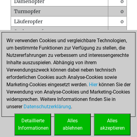
Damenopfer
0
Turmopfer
0
Läuferopfer
0
Springeropfer
1
Wir verwenden Cookies und vergleichbare Technologien,
Bauernopfer
0
um bestimmte Funktionen zur Verfügung zu stellen, die
Matt auf vollem Brett
0
Nutzererfahrungen zu verbessern und interessengerechte
Bauer setzt Matt
0
Inhalte auszuspielen. Abhängig von ihrem
Verwendungszweck können dabei neben technisch
Erstickte Matts
0
erforderlichen Cookies auch Analyse-Cookies sowie
Unterverwandlungen
0
Marketing-Cookies eingesetzt werden.
Hier
können Sie der
Verwendung von Analyse-Cookies und Marketing-Cookies
Türme auf der siebten
0
widersprechen. Weitere Informationen finden Sie in
unserer
Datenschutzerklärung
.
STARTSEITE
Detaillierte
Alles
Alles
Informationen
ablehnen
akzeptieren