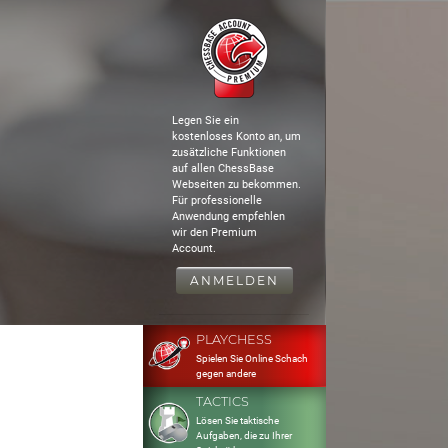
Legen Sie ein
kostenloses Konto an, um
zusätzliche Funktionen
auf allen ChessBase
Webseiten zu bekommen.
Für professionelle
Anwendung empfehlen
wir den Premium
Account.
ANMELDEN
PLAYCHESS
Spielen Sie Online Schach
gegen andere
TACTICS
Lösen Sie taktische
Aufgaben, die zu Ihrer