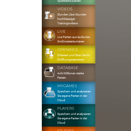
Spielstärke passen
VIDEOS
Stunden über Stunden
hochklassiger
Trainingsvideos
LIVE
Live Partien aus laufenden
Großmeisterturnieren
OPENINGS
Erfassen und Üben Sie Ihr
Eröffnungsrepertoire
DATABASE
Acht Millionen starke
Partien
MYGAMES
Speichern und analysieren
Sie eigene Partien in der
Cloud
PLAYERS
Speichern und analysieren
Sie eigene Partien in der
Cloud
STUDIES