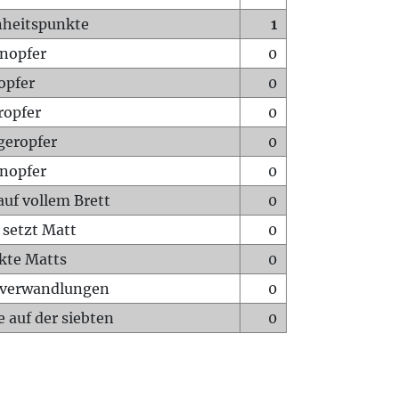
heitspunkte
1
nopfer
0
opfer
0
ropfer
0
geropfer
0
nopfer
0
auf vollem Brett
0
 setzt Matt
0
ckte Matts
0
rverwandlungen
0
 auf der siebten
0