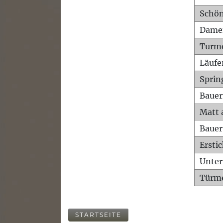
Schön
Dame
Turm
Läufe
Sprin
Bauer
Matt 
Bauer
Ersti
Unte
Türme
STARTSEITE