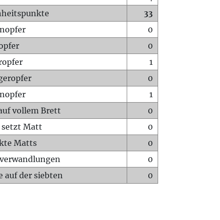
heitspunkte
33
nopfer
0
opfer
0
ropfer
1
geropfer
0
nopfer
1
auf vollem Brett
0
 setzt Matt
0
ckte Matts
0
rverwandlungen
0
 auf der siebten
0