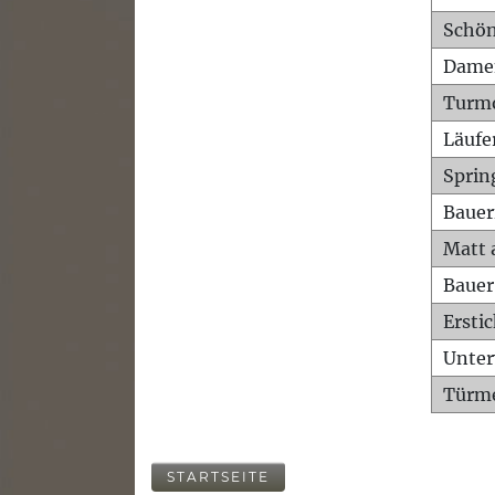
Schön
Dame
Turm
Läufe
Sprin
Bauer
Matt 
Bauer
Ersti
Unte
Türme
STARTSEITE