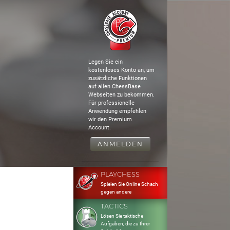
Legen Sie ein
kostenloses Konto an, um
zusätzliche Funktionen
auf allen ChessBase
Webseiten zu bekommen.
Für professionelle
Anwendung empfehlen
wir den Premium
Account.
ANMELDEN
PLAYCHESS
Spielen Sie Online Schach
gegen andere
TACTICS
Lösen Sie taktische
Aufgaben, die zu Ihrer