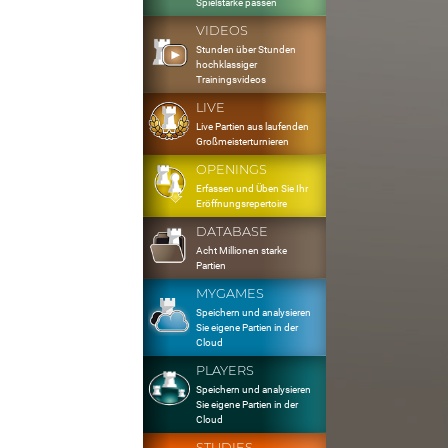
Spielstärke passen
VIDEOS
Stunden über Stunden
hochklassiger
Trainingsvideos
LIVE
Live Partien aus laufenden
Großmeisterturnieren
OPENINGS
Erfassen und Üben Sie Ihr
Eröffnungsrepertoire
DATABASE
Acht Millionen starke
Partien
MYGAMES
Speichern und analysieren
Sie eigene Partien in der
Cloud
PLAYERS
Speichern und analysieren
Sie eigene Partien in der
Cloud
STUDIES