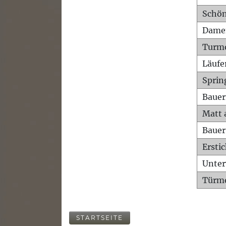
Schön
Dame
Turm
Läufe
Sprin
Bauer
Matt 
Bauer
Ersti
Unte
Türme
STARTSEITE