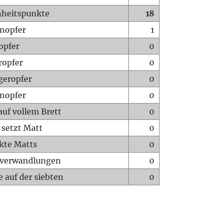
heitspunkte
18
nopfer
1
opfer
0
ropfer
0
geropfer
0
nopfer
0
auf vollem Brett
0
 setzt Matt
0
ckte Matts
0
rverwandlungen
0
 auf der siebten
0