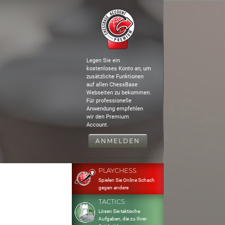
Legen Sie ein
kostenloses Konto an, um
zusätzliche Funktionen
auf allen ChessBase
Webseiten zu bekommen.
Für professionelle
Anwendung empfehlen
wir den Premium
Account.
ANMELDEN
PLAYCHESS
Spielen Sie Online Schach
gegen andere
TACTICS
Lösen Sie taktische
Aufgaben, die zu Ihrer