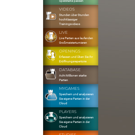
Spielstärke passen
VIDEOS
Stunden über Stunden
hochklassiger
Trainingsvideos
LIVE
Live Partien aus laufenden
Großmeisterturnieren
OPENINGS
Erfassen und Üben Sie Ihr
Eröffnungsrepertoire
DATABASE
Acht Millionen starke
Partien
MYGAMES
Speichern und analysieren
Sie eigene Partien in der
Cloud
PLAYERS
Speichern und analysieren
Sie eigene Partien in der
Cloud
STUDIES