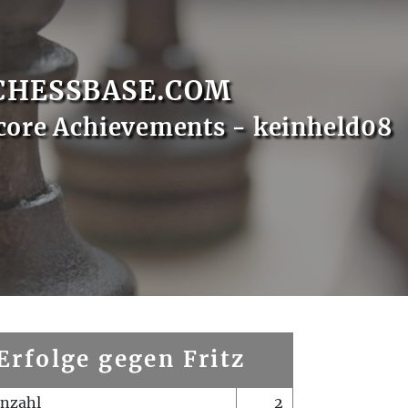
CHESSBASE.COM
core Achievements - keinheld08
Erfolge gegen Fritz
enzahl
2