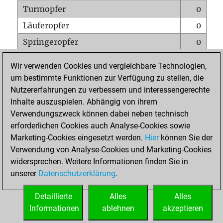
Turmopfer
0
Läuferopfer
0
Springeropfer
0
Bauernopfer
0
Wir verwenden Cookies und vergleichbare Technologien,
Matt auf vollem Brett
0
um bestimmte Funktionen zur Verfügung zu stellen, die
Nutzererfahrungen zu verbessern und interessengerechte
Bauer setzt Matt
0
Inhalte auszuspielen. Abhängig von ihrem
Erstickte Matts
0
Verwendungszweck können dabei neben technisch
Unterverwandlungen
0
erforderlichen Cookies auch Analyse-Cookies sowie
Marketing-Cookies eingesetzt werden.
Hier
können Sie der
Türme auf der siebten
0
Verwendung von Analyse-Cookies und Marketing-Cookies
widersprechen. Weitere Informationen finden Sie in
unserer
Datenschutzerklärung
.
STARTSEITE
Detaillierte
Alles
Alles
Informationen
ablehnen
akzeptieren