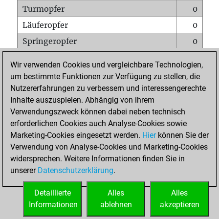
Turmopfer
0
Läuferopfer
0
Springeropfer
0
Bauernopfer
0
Wir verwenden Cookies und vergleichbare Technologien,
Matt auf vollem Brett
0
um bestimmte Funktionen zur Verfügung zu stellen, die
Nutzererfahrungen zu verbessern und interessengerechte
Bauer setzt Matt
0
Inhalte auszuspielen. Abhängig von ihrem
Erstickte Matts
0
Verwendungszweck können dabei neben technisch
Unterverwandlungen
0
erforderlichen Cookies auch Analyse-Cookies sowie
Marketing-Cookies eingesetzt werden.
Hier
können Sie der
Türme auf der siebten
0
Verwendung von Analyse-Cookies und Marketing-Cookies
widersprechen. Weitere Informationen finden Sie in
unserer
Datenschutzerklärung
.
STARTSEITE
Detaillierte
Alles
Alles
Informationen
ablehnen
akzeptieren