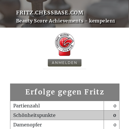
FRITZ.CHESSBASE.COM
Beauty Score Achievements - kempelen1
ANMELDEN
Erfolge gegen Fritz
Partienzahl
0
Schönheitspunkte
0
Damenopfer
0