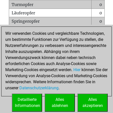
Turmopfer
0
Läuferopfer
0
Springeropfer
0
Bauernopfer
0
Wir verwenden Cookies und vergleichbare Technologien,
Matt auf vollem Brett
0
um bestimmte Funktionen zur Verfügung zu stellen, die
Nutzererfahrungen zu verbessern und interessengerechte
Bauer setzt Matt
0
Inhalte auszuspielen. Abhängig von ihrem
Erstickte Matts
0
Verwendungszweck können dabei neben technisch
Unterverwandlungen
0
erforderlichen Cookies auch Analyse-Cookies sowie
Marketing-Cookies eingesetzt werden.
Hier
können Sie der
Türme auf der siebten
0
Verwendung von Analyse-Cookies und Marketing-Cookies
widersprechen. Weitere Informationen finden Sie in
unserer
Datenschutzerklärung
.
STARTSEITE
Detaillierte
Alles
Alles
Informationen
ablehnen
akzeptieren