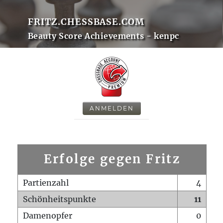
FRITZ.CHESSBASE.COM
Beauty Score Achievements - kenpc
ANMELDEN
Erfolge gegen Fritz
Partienzahl
4
Schönheitspunkte
11
Damenopfer
0