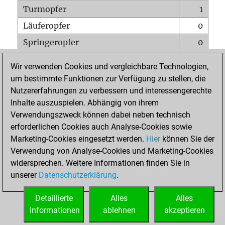
Turmopfer
1
Läuferopfer
0
Springeropfer
0
Bauernopfer
1
Wir verwenden Cookies und vergleichbare Technologien,
Matt auf vollem Brett
0
um bestimmte Funktionen zur Verfügung zu stellen, die
Nutzererfahrungen zu verbessern und interessengerechte
Bauer setzt Matt
0
Inhalte auszuspielen. Abhängig von ihrem
Erstickte Matts
0
Verwendungszweck können dabei neben technisch
Unterverwandlungen
0
erforderlichen Cookies auch Analyse-Cookies sowie
Marketing-Cookies eingesetzt werden.
Hier
können Sie der
Türme auf der siebten
0
Verwendung von Analyse-Cookies und Marketing-Cookies
widersprechen. Weitere Informationen finden Sie in
unserer
Datenschutzerklärung
.
STARTSEITE
Detaillierte
Alles
Alles
Informationen
ablehnen
akzeptieren