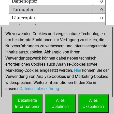
Damenopfer
0
Turmopfer
0
Läuferopfer
0
Springeropfer
0
Wir verwenden Cookies und vergleichbare Technologien,
Bauernopfer
0
um bestimmte Funktionen zur Verfügung zu stellen, die
Matt auf vollem Brett
0
Nutzererfahrungen zu verbessern und interessengerechte
Bauer setzt Matt
0
Inhalte auszuspielen. Abhängig von ihrem
Verwendungszweck können dabei neben technisch
Erstickte Matts
0
erforderlichen Cookies auch Analyse-Cookies sowie
Unterverwandlungen
0
Marketing-Cookies eingesetzt werden.
Hier
können Sie der
Verwendung von Analyse-Cookies und Marketing-Cookies
Türme auf der siebten
0
widersprechen. Weitere Informationen finden Sie in
unserer
Datenschutzerklärung
.
STARTSEITE
Detaillierte
Alles
Alles
Informationen
ablehnen
akzeptieren