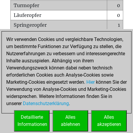
Turmopfer
0
Läuferopfer
0
Springeropfer
1
Bauernopfer
1
Wir verwenden Cookies und vergleichbare Technologien,
Matt auf vollem Brett
0
um bestimmte Funktionen zur Verfügung zu stellen, die
Nutzererfahrungen zu verbessern und interessengerechte
Bauer setzt Matt
0
Inhalte auszuspielen. Abhängig von ihrem
Erstickte Matts
0
Verwendungszweck können dabei neben technisch
Unterverwandlungen
0
erforderlichen Cookies auch Analyse-Cookies sowie
Marketing-Cookies eingesetzt werden.
Hier
können Sie der
Türme auf der siebten
0
Verwendung von Analyse-Cookies und Marketing-Cookies
widersprechen. Weitere Informationen finden Sie in
unserer
Datenschutzerklärung
.
STARTSEITE
Detaillierte
Alles
Alles
Informationen
ablehnen
akzeptieren