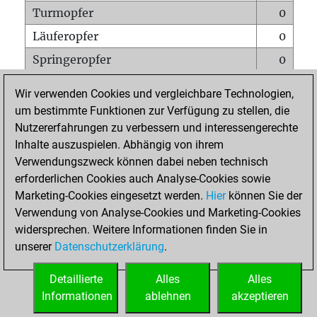
Turmopfer
0
Läuferopfer
0
Springeropfer
0
Bauernopfer
0
Wir verwenden Cookies und vergleichbare Technologien,
Matt auf vollem Brett
0
um bestimmte Funktionen zur Verfügung zu stellen, die
Nutzererfahrungen zu verbessern und interessengerechte
Bauer setzt Matt
0
Inhalte auszuspielen. Abhängig von ihrem
Erstickte Matts
0
Verwendungszweck können dabei neben technisch
Unterverwandlungen
0
erforderlichen Cookies auch Analyse-Cookies sowie
Marketing-Cookies eingesetzt werden.
Hier
können Sie der
Türme auf der siebten
0
Verwendung von Analyse-Cookies und Marketing-Cookies
widersprechen. Weitere Informationen finden Sie in
unserer
Datenschutzerklärung
.
STARTSEITE
Detaillierte
Alles
Alles
Informationen
ablehnen
akzeptieren