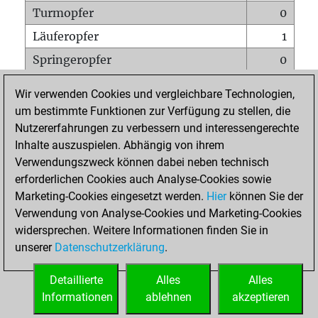
Turmopfer
0
Läuferopfer
1
Springeropfer
0
Bauernopfer
2
Wir verwenden Cookies und vergleichbare Technologien,
Matt auf vollem Brett
0
um bestimmte Funktionen zur Verfügung zu stellen, die
Nutzererfahrungen zu verbessern und interessengerechte
Bauer setzt Matt
0
Inhalte auszuspielen. Abhängig von ihrem
Erstickte Matts
0
Verwendungszweck können dabei neben technisch
Unterverwandlungen
0
erforderlichen Cookies auch Analyse-Cookies sowie
Marketing-Cookies eingesetzt werden.
Hier
können Sie der
Türme auf der siebten
1
Verwendung von Analyse-Cookies und Marketing-Cookies
widersprechen. Weitere Informationen finden Sie in
unserer
Datenschutzerklärung
.
STARTSEITE
Detaillierte
Alles
Alles
Informationen
ablehnen
akzeptieren