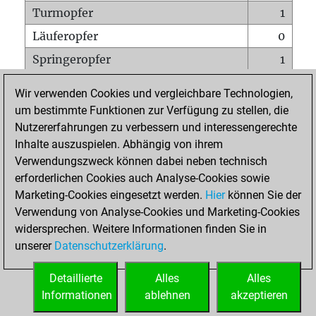
Turmopfer
1
Läuferopfer
0
Springeropfer
1
Bauernopfer
1
Wir verwenden Cookies und vergleichbare Technologien,
Matt auf vollem Brett
0
um bestimmte Funktionen zur Verfügung zu stellen, die
Nutzererfahrungen zu verbessern und interessengerechte
Bauer setzt Matt
0
Inhalte auszuspielen. Abhängig von ihrem
Erstickte Matts
0
Verwendungszweck können dabei neben technisch
Unterverwandlungen
0
erforderlichen Cookies auch Analyse-Cookies sowie
Marketing-Cookies eingesetzt werden.
Hier
können Sie der
Türme auf der siebten
0
Verwendung von Analyse-Cookies und Marketing-Cookies
widersprechen. Weitere Informationen finden Sie in
unserer
Datenschutzerklärung
.
STARTSEITE
Detaillierte
Alles
Alles
Informationen
ablehnen
akzeptieren