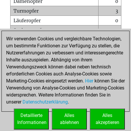
Damenopfer
0
Turmopfer
3
Läuferopfer
0
Springeropfer
3
Wir verwenden Cookies und vergleichbare Technologien,
Bauernopfer
4
um bestimmte Funktionen zur Verfügung zu stellen, die
Matt auf vollem Brett
0
Nutzererfahrungen zu verbessern und interessengerechte
Bauer setzt Matt
1
Inhalte auszuspielen. Abhängig von ihrem
Verwendungszweck können dabei neben technisch
Erstickte Matts
0
erforderlichen Cookies auch Analyse-Cookies sowie
Unterverwandlungen
0
Marketing-Cookies eingesetzt werden.
Hier
können Sie der
Verwendung von Analyse-Cookies und Marketing-Cookies
Türme auf der siebten
0
widersprechen. Weitere Informationen finden Sie in
unserer
Datenschutzerklärung
.
STARTSEITE
Detaillierte
Alles
Alles
Informationen
ablehnen
akzeptieren