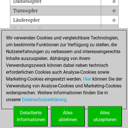
Damenopfer
0
Turmopfer
0
Läuferopfer
0
Springeropfer
0
Wir verwenden Cookies und vergleichbare Technologien,
Bauernopfer
1
um bestimmte Funktionen zur Verfügung zu stellen, die
Matt auf vollem Brett
0
Nutzererfahrungen zu verbessern und interessengerechte
Bauer setzt Matt
0
Inhalte auszuspielen. Abhängig von ihrem
Verwendungszweck können dabei neben technisch
Erstickte Matts
0
erforderlichen Cookies auch Analyse-Cookies sowie
Unterverwandlungen
0
Marketing-Cookies eingesetzt werden.
Hier
können Sie der
Verwendung von Analyse-Cookies und Marketing-Cookies
Türme auf der siebten
0
widersprechen. Weitere Informationen finden Sie in
unserer
Datenschutzerklärung
.
STARTSEITE
Detaillierte
Alles
Alles
Informationen
ablehnen
akzeptieren