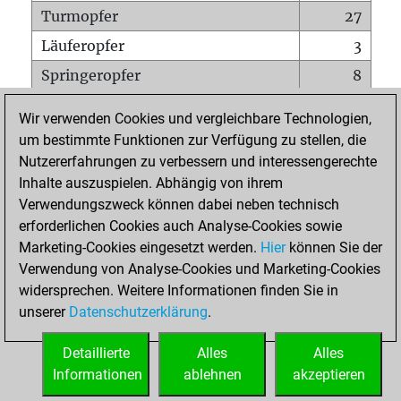
Turmopfer
27
Läuferopfer
3
Springeropfer
8
Bauernopfer
31
Wir verwenden Cookies und vergleichbare Technologien,
Matt auf vollem Brett
0
um bestimmte Funktionen zur Verfügung zu stellen, die
Nutzererfahrungen zu verbessern und interessengerechte
Bauer setzt Matt
0
Inhalte auszuspielen. Abhängig von ihrem
Erstickte Matts
0
Verwendungszweck können dabei neben technisch
Unterverwandlungen
0
erforderlichen Cookies auch Analyse-Cookies sowie
Marketing-Cookies eingesetzt werden.
Hier
können Sie der
Türme auf der siebten
0
Verwendung von Analyse-Cookies und Marketing-Cookies
widersprechen. Weitere Informationen finden Sie in
unserer
Datenschutzerklärung
.
STARTSEITE
Detaillierte
Alles
Alles
Informationen
ablehnen
akzeptieren