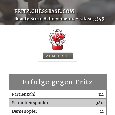
FRITZ.CHESSBASE.COM
Beauty Score Achievements - kikearg345
ANMELDEN
Erfolge gegen Fritz
Partienzahl
111
Schönheitspunkte
340
Damenopfer
11