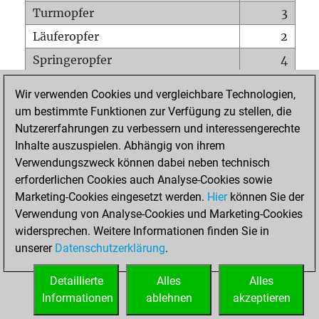
Turmopfer
3
Läuferopfer
2
Springeropfer
4
Bauernopfer
8
Wir verwenden Cookies und vergleichbare Technologien,
Matt auf vollem Brett
0
um bestimmte Funktionen zur Verfügung zu stellen, die
Nutzererfahrungen zu verbessern und interessengerechte
Bauer setzt Matt
0
Inhalte auszuspielen. Abhängig von ihrem
Erstickte Matts
0
Verwendungszweck können dabei neben technisch
Unterverwandlungen
0
erforderlichen Cookies auch Analyse-Cookies sowie
Marketing-Cookies eingesetzt werden.
Hier
können Sie der
Türme auf der siebten
1
Verwendung von Analyse-Cookies und Marketing-Cookies
widersprechen. Weitere Informationen finden Sie in
unserer
Datenschutzerklärung
.
STARTSEITE
Detaillierte
Alles
Alles
Informationen
ablehnen
akzeptieren