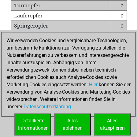
Turmopfer
0
Läuferopfer
0
Springeropfer
0
Bauernopfer
0
Wir verwenden Cookies und vergleichbare Technologien,
Matt auf vollem Brett
0
um bestimmte Funktionen zur Verfügung zu stellen, die
Nutzererfahrungen zu verbessern und interessengerechte
Bauer setzt Matt
0
Inhalte auszuspielen. Abhängig von ihrem
Erstickte Matts
0
Verwendungszweck können dabei neben technisch
Unterverwandlungen
0
erforderlichen Cookies auch Analyse-Cookies sowie
Marketing-Cookies eingesetzt werden.
Hier
können Sie der
Türme auf der siebten
0
Verwendung von Analyse-Cookies und Marketing-Cookies
widersprechen. Weitere Informationen finden Sie in
unserer
Datenschutzerklärung
.
STARTSEITE
Detaillierte
Alles
Alles
Informationen
ablehnen
akzeptieren