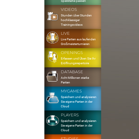
Spielstärke passen
VIDEOS
Stunden über Stunden
hochklassiger
Trainingsvideos
LIVE
Live Partien aus laufenden
Großmeisterturnieren
OPENINGS
Erfassen und Üben Sie Ihr
Eröffnungsrepertoire
DATABASE
Acht Millionen starke
Partien
MYGAMES
Speichern und analysieren
Sie eigene Partien in der
Cloud
PLAYERS
Speichern und analysieren
Sie eigene Partien in der
Cloud
STUDIES