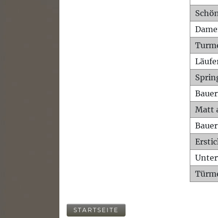
Schön
Dame
Turm
Läufe
Sprin
Bauer
Matt 
Bauer
Ersti
Unte
Türme
STARTSEITE