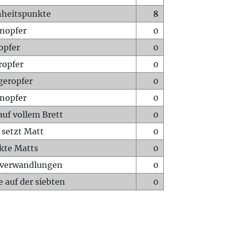
heitspunkte
8
nopfer
0
opfer
0
ropfer
0
geropfer
0
nopfer
0
auf vollem Brett
0
 setzt Matt
0
ckte Matts
0
rverwandlungen
0
 auf der siebten
0