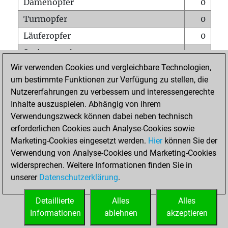
Damenopfer
0
Turmopfer
0
Läuferopfer
0
Springeropfer
0
Wir verwenden Cookies und vergleichbare Technologien,
Bauernopfer
0
um bestimmte Funktionen zur Verfügung zu stellen, die
Matt auf vollem Brett
0
Nutzererfahrungen zu verbessern und interessengerechte
Bauer setzt Matt
0
Inhalte auszuspielen. Abhängig von ihrem
Verwendungszweck können dabei neben technisch
Erstickte Matts
0
erforderlichen Cookies auch Analyse-Cookies sowie
Unterverwandlungen
0
Marketing-Cookies eingesetzt werden.
Hier
können Sie der
Verwendung von Analyse-Cookies und Marketing-Cookies
Türme auf der siebten
0
widersprechen. Weitere Informationen finden Sie in
unserer
Datenschutzerklärung
.
STARTSEITE
Detaillierte
Alles
Alles
Informationen
ablehnen
akzeptieren