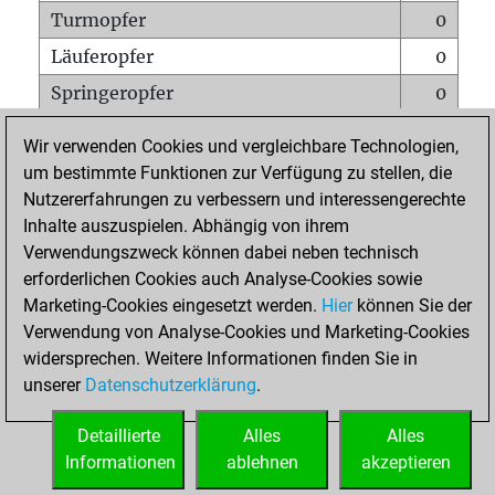
Turmopfer
0
Läuferopfer
0
Springeropfer
0
Bauernopfer
0
Wir verwenden Cookies und vergleichbare Technologien,
Matt auf vollem Brett
0
um bestimmte Funktionen zur Verfügung zu stellen, die
Nutzererfahrungen zu verbessern und interessengerechte
Bauer setzt Matt
0
Inhalte auszuspielen. Abhängig von ihrem
Erstickte Matts
0
Verwendungszweck können dabei neben technisch
Unterverwandlungen
0
erforderlichen Cookies auch Analyse-Cookies sowie
Marketing-Cookies eingesetzt werden.
Hier
können Sie der
Türme auf der siebten
0
Verwendung von Analyse-Cookies und Marketing-Cookies
widersprechen. Weitere Informationen finden Sie in
unserer
Datenschutzerklärung
.
STARTSEITE
Detaillierte
Alles
Alles
Informationen
ablehnen
akzeptieren