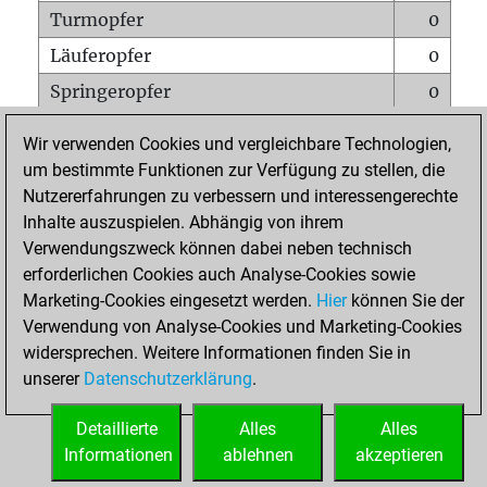
Turmopfer
0
Läuferopfer
0
Springeropfer
0
Bauernopfer
0
Wir verwenden Cookies und vergleichbare Technologien,
Matt auf vollem Brett
0
um bestimmte Funktionen zur Verfügung zu stellen, die
Nutzererfahrungen zu verbessern und interessengerechte
Bauer setzt Matt
0
Inhalte auszuspielen. Abhängig von ihrem
Erstickte Matts
0
Verwendungszweck können dabei neben technisch
Unterverwandlungen
0
erforderlichen Cookies auch Analyse-Cookies sowie
Marketing-Cookies eingesetzt werden.
Hier
können Sie der
Türme auf der siebten
0
Verwendung von Analyse-Cookies und Marketing-Cookies
widersprechen. Weitere Informationen finden Sie in
unserer
Datenschutzerklärung
.
STARTSEITE
Detaillierte
Alles
Alles
Informationen
ablehnen
akzeptieren