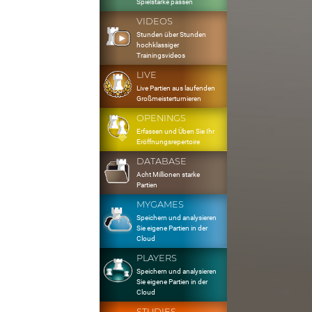
Spielstärke passen
VIDEOS
Stunden über Stunden
hochklassiger
Trainingsvideos
LIVE
Live Partien aus laufenden
Großmeisterturnieren
OPENINGS
Erfassen und Üben Sie Ihr
Eröffnungsrepertoire
DATABASE
Acht Millionen starke
Partien
MYGAMES
Speichern und analysieren
Sie eigene Partien in der
Cloud
PLAYERS
Speichern und analysieren
Sie eigene Partien in der
Cloud
STUDIES