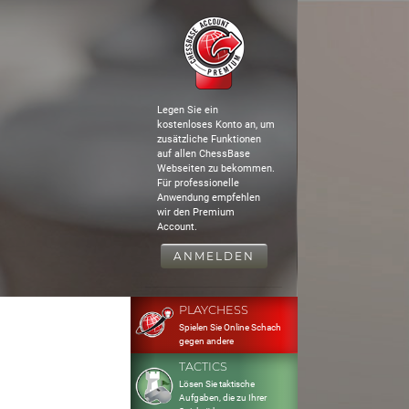
Legen Sie ein
kostenloses Konto an, um
zusätzliche Funktionen
auf allen ChessBase
Webseiten zu bekommen.
Für professionelle
Anwendung empfehlen
wir den Premium
Account.
ANMELDEN
PLAYCHESS
Spielen Sie Online Schach
gegen andere
TACTICS
Lösen Sie taktische
Aufgaben, die zu Ihrer