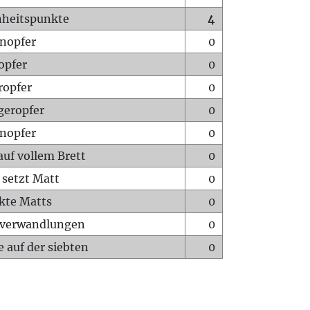
heitspunkte
4
nopfer
0
opfer
0
ropfer
0
geropfer
0
nopfer
0
auf vollem Brett
0
 setzt Matt
0
ckte Matts
0
rverwandlungen
0
 auf der siebten
0