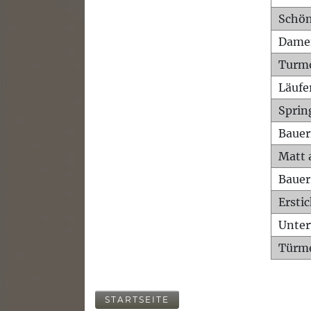
Schön
Dame
Turm
Läufe
Sprin
Bauer
Matt 
Bauer
Ersti
Unte
Türme
STARTSEITE