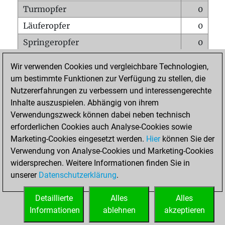
Turmopfer
0
Läuferopfer
0
Springeropfer
0
Bauernopfer
0
Wir verwenden Cookies und vergleichbare Technologien,
Matt auf vollem Brett
0
um bestimmte Funktionen zur Verfügung zu stellen, die
Nutzererfahrungen zu verbessern und interessengerechte
Bauer setzt Matt
0
Inhalte auszuspielen. Abhängig von ihrem
Erstickte Matts
0
Verwendungszweck können dabei neben technisch
Unterverwandlungen
0
erforderlichen Cookies auch Analyse-Cookies sowie
Marketing-Cookies eingesetzt werden.
Hier
können Sie der
Türme auf der siebten
0
Verwendung von Analyse-Cookies und Marketing-Cookies
widersprechen. Weitere Informationen finden Sie in
unserer
Datenschutzerklärung
.
STARTSEITE
Detaillierte
Alles
Alles
Informationen
ablehnen
akzeptieren