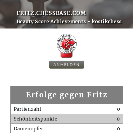
FRITZ.CHESSBASE.COM
Beauty Score Achievements - kostikchess
ANMELDEN
Erfolge gegen Fritz
Partienzahl
0
Schönheitspunkte
0
Damenopfer
0