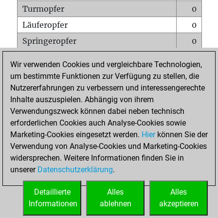
Turmopfer
0
Läuferopfer
0
Springeropfer
0
Bauernopfer
0
Wir verwenden Cookies und vergleichbare Technologien,
Matt auf vollem Brett
0
um bestimmte Funktionen zur Verfügung zu stellen, die
Nutzererfahrungen zu verbessern und interessengerechte
Bauer setzt Matt
0
Inhalte auszuspielen. Abhängig von ihrem
Erstickte Matts
0
Verwendungszweck können dabei neben technisch
Unterverwandlungen
0
erforderlichen Cookies auch Analyse-Cookies sowie
Marketing-Cookies eingesetzt werden.
Hier
können Sie der
Türme auf der siebten
0
Verwendung von Analyse-Cookies und Marketing-Cookies
widersprechen. Weitere Informationen finden Sie in
unserer
Datenschutzerklärung
.
STARTSEITE
Detaillierte
Alles
Alles
Informationen
ablehnen
akzeptieren