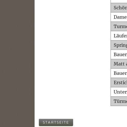
Schön
Dame
Turm
Läufe
Sprin
Bauer
Matt 
Bauer
Ersti
Unte
Türme
STARTSEITE