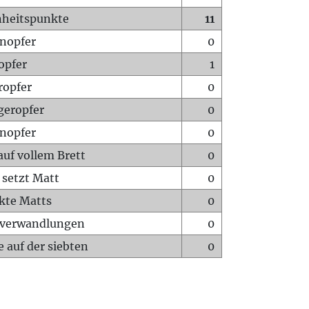
heitspunkte
11
nopfer
0
opfer
1
ropfer
0
geropfer
0
nopfer
0
auf vollem Brett
0
 setzt Matt
0
ckte Matts
0
rverwandlungen
0
 auf der siebten
0