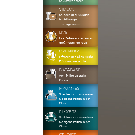
Spielstärke passen
VIDEOS
Stunden über Stunden
hochklassiger
Trainingsvideos
LIVE
Live Partien aus laufenden
Großmeisterturnieren
OPENINGS
Erfassen und Üben Sie Ihr
Eröffnungsrepertoire
DATABASE
Acht Millionen starke
Partien
MYGAMES
Speichern und analysieren
Sie eigene Partien in der
Cloud
PLAYERS
Speichern und analysieren
Sie eigene Partien in der
Cloud
STUDIES