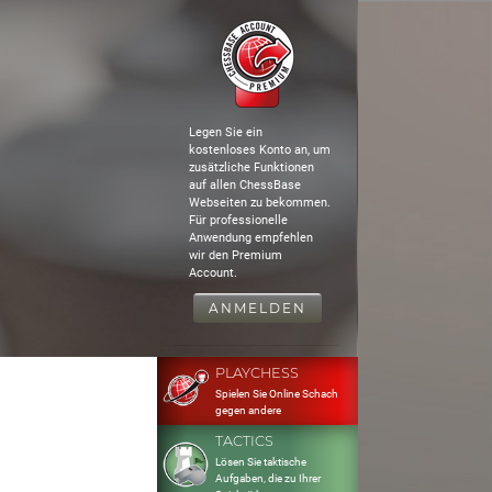
Legen Sie ein
kostenloses Konto an, um
zusätzliche Funktionen
auf allen ChessBase
Webseiten zu bekommen.
Für professionelle
Anwendung empfehlen
wir den Premium
Account.
ANMELDEN
PLAYCHESS
Spielen Sie Online Schach
gegen andere
TACTICS
Lösen Sie taktische
Aufgaben, die zu Ihrer