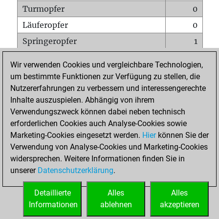
Turmopfer
0
Läuferopfer
0
Springeropfer
1
Bauernopfer
5
Wir verwenden Cookies und vergleichbare Technologien,
Matt auf vollem Brett
0
um bestimmte Funktionen zur Verfügung zu stellen, die
Nutzererfahrungen zu verbessern und interessengerechte
Bauer setzt Matt
0
Inhalte auszuspielen. Abhängig von ihrem
Erstickte Matts
0
Verwendungszweck können dabei neben technisch
Unterverwandlungen
0
erforderlichen Cookies auch Analyse-Cookies sowie
Marketing-Cookies eingesetzt werden.
Hier
können Sie der
Türme auf der siebten
1
Verwendung von Analyse-Cookies und Marketing-Cookies
widersprechen. Weitere Informationen finden Sie in
unserer
Datenschutzerklärung
.
STARTSEITE
Detaillierte
Alles
Alles
Informationen
ablehnen
akzeptieren